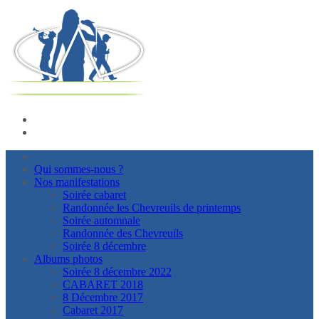
Qui sommes-nous ?
Nos manifestations
Soirée cabaret
Randonnée les Chevreuils de printemps
Soirée automnale
Randonnée des Chevreuils
Soirée 8 décembre
Albums photos
Soirée 8 décembre 2022
CABARET 2018
8 Décembre 2017
Cabaret 2017